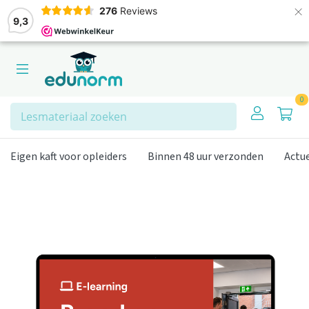
×
276
Reviews
9,3
0
Zoeken
Eigen kaft voor opleiders
Binnen 48 uur verzonden
Actu