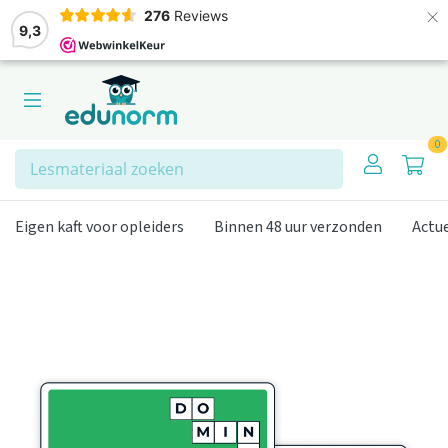
×
276
Reviews
9,3
0
Zoeken
Eigen kaft voor opleiders
Binnen 48 uur verzonden
Actu