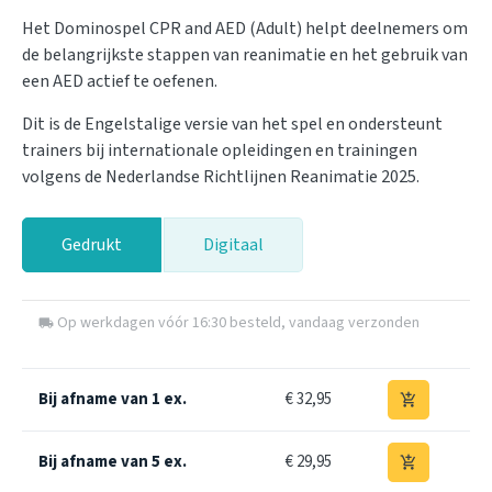
Het Dominospel CPR and AED (Adult) helpt deelnemers om
de belangrijkste stappen van reanimatie en het gebruik van
een AED actief te oefenen.
Dit is de Engelstalige versie van het spel en ondersteunt
trainers bij internationale opleidingen en trainingen
volgens de Nederlandse Richtlijnen Reanimatie 2025.
Gedrukt
Digitaal
Op werkdagen vóór 16:30 besteld, vandaag verzonden
local_shipping
Bij afname van 1 ex.
€ 32,95
add_shopping_cart
Bij afname van 5 ex.
€ 29,95
add_shopping_cart