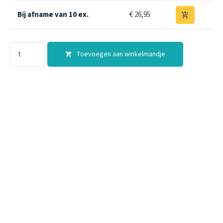
Bij afname van 10 ex.
€ 26,95
add_shopping_cart
Toevoegen aan winkelmandje
shopping_cart