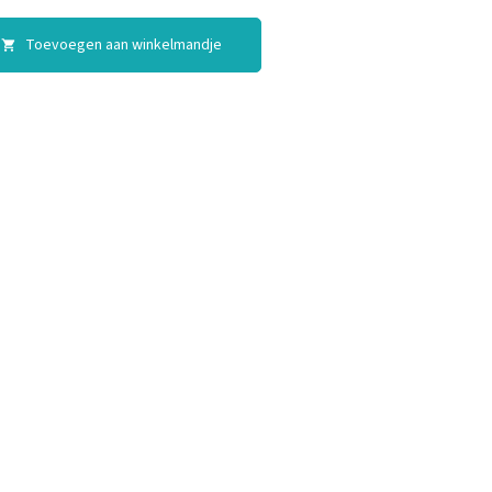
Toevoegen aan winkelmandje
shopping_cart