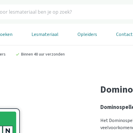
boeken
Lesmateriaal
Opleiders
Contact
ders
Binnen 48 uur verzonden
Dominos
Dominospell
Het Dominospel
veelvoorkomende