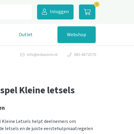
0
Inloggen
Outlet
Webshop
info@edunorm.nl
085-4872570
pel Kleine letsels
en
 Kleine Letsels helpt deelnemers om
 letsels en de juiste eerstehulpmaatregelen