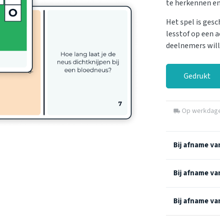
te herkennen en
Het spel is gesc
lesstof op een 
deelnemers will
Gedrukt
Op werkdagen
local_shipping
Bij afname van
Bij afname van
Bij afname va