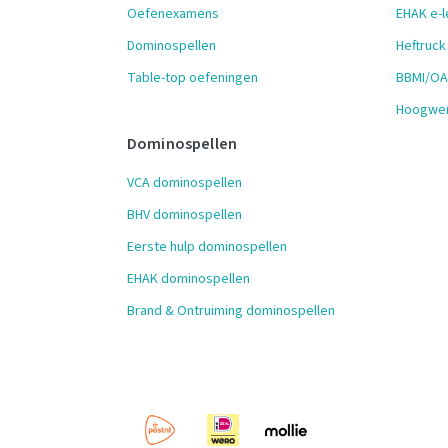
Oefenexamens
EHAK e-l
Dominospellen
Heftruck
Table-top oefeningen
BBMI/OAI
Hoogwer
Dominospellen
VCA dominospellen
BHV dominospellen
Eerste hulp dominospellen
EHAK dominospellen
Brand & Ontruiming dominospellen