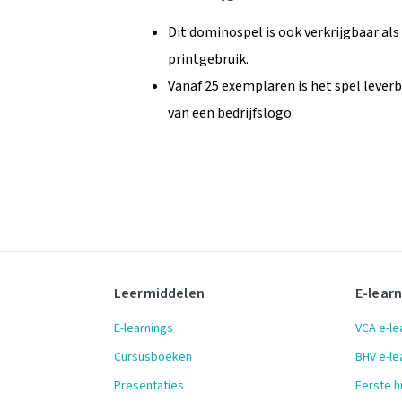
Dit dominospel is ook verkrijgbaar als
printgebruik.
Vanaf 25 exemplaren is het spel leverba
van een bedrijfslogo.
Leermiddelen
E-lear
E-learnings
VCA e-le
Cursusboeken
BHV e-le
Presentaties
Eerste h