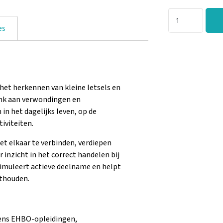
es
et herkennen van kleine letsels en
enk aan verwondingen en
n het dagelijks leven, op de
tiviteiten.
et elkaar te verbinden, verdiepen
 inzicht in het correct handelen bij
imuleert actieve deelname en helpt
thouden.
ens EHBO-opleidingen,