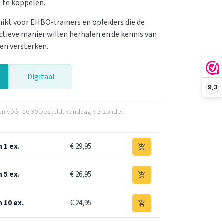
 te koppelen.
hikt voor EHBO-trainers en opleiders die de
actieve manier willen herhalen en de kennis van
en versterken.
Digitaal
9,3
 vóór 16:30 besteld, vandaag verzonden
 1 ex.
€ 29,95
add_shopping_cart
 5 ex.
€ 26,95
add_shopping_cart
n 10 ex.
€ 24,95
add_shopping_cart