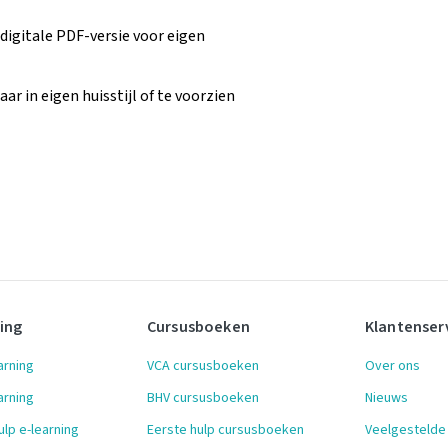
 digitale PDF-versie voor eigen
ar in eigen huisstijl of te voorzien
ning
Cursusboeken
Klantenser
arning
VCA cursusboeken
Over ons
arning
BHV cursusboeken
Nieuws
ulp e-learning
Eerste hulp cursusboeken
Veelgestelde