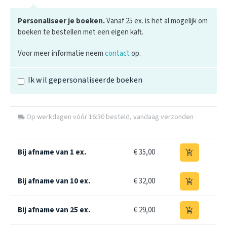
Personaliseer je boeken.
Vanaf 25 ex. is het al mogelijk om
boeken te bestellen met een eigen kaft.
Voor meer informatie neem
contact
op.
Ik wil gepersonaliseerde boeken
Op werkdagen vóór 16:30 besteld, vandaag verzonden
local_shipping
Bij afname van 1 ex.
€ 35,00
add_shopping_cart
Bij afname van 10 ex.
€ 32,00
add_shopping_cart
Bij afname van 25 ex.
€ 29,00
add_shopping_cart