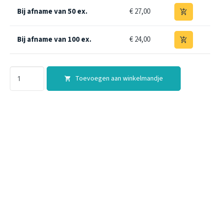
Bij afname van 50 ex.
€ 27,00
add_shopping_cart
Bij afname van 100 ex.
€ 24,00
add_shopping_cart
Toevoegen aan winkelmandje
shopping_cart