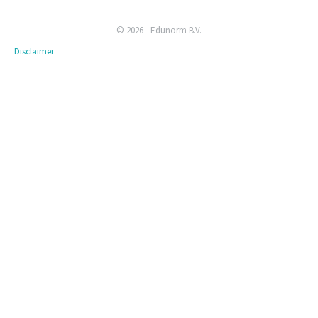
© 2026 - Edunorm B.V.
Disclaimer
Privacyverklaring