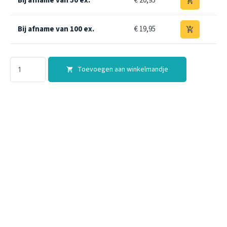
Bij afname van 50 ex.
€ 20,95
add_shopping_cart
Bij afname van 100 ex.
€ 19,95
add_shopping_cart
Toevoegen aan winkelmandje
shopping_cart