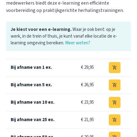
medewerkers biedt deze e-learning een efficiënte
voorbereiding op praktijkgerichte herhalingstrainingen.
Je kiest voor een e-learning.
Waar je ook bent: op je
werk, in de trein of thuis, je kunt vanaf elke locatie de e-
learning omgeving bereiken.
Meer weten?
Bij afname van 1 ex.
€ 29,95
add_shopping_cart
Bij afname van 5 ex.
€ 26,95
add_shopping_cart
Bij afname van 10 ex.
€ 23,95
add_shopping_cart
Bij afname van 25 ex.
€ 21,95
add_shopping_cart